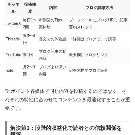
チャネ
投稿頻
内容
ブログ誘導方法
ル
度
毎日1〜
AI副業のTips、
プロフィールにブログURL、記事
Twitter/X
2回
実体験
要約スレッド
週3〜4
Threads
長文での体験談
「詳細はブログで」で誘導
回
ブログ記事の動
YouTube
週1回
概要欄にブログリンク
画版
月2〜3
ブログより深い
note
記事末尾でブログ紹介
回
内容
💡 ポイント
各媒体で同じ内容を投稿するのではなく、そ
れぞれの特性に合わせてコンテンツを最適化することが重
要です。
解決策3：段階的収益化で読者との信頼関係を
構築