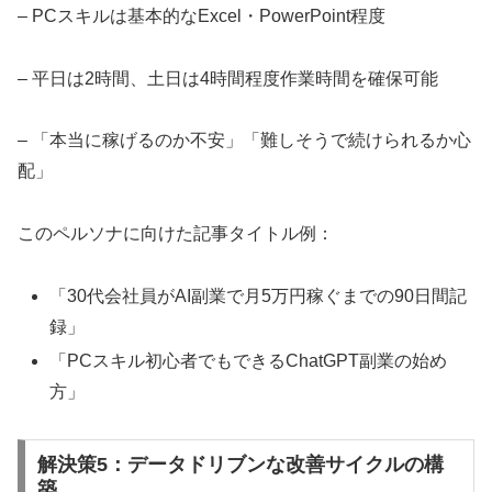
– PCスキルは基本的なExcel・PowerPoint程度
– 平日は2時間、土日は4時間程度作業時間を確保可能
– 「本当に稼げるのか不安」「難しそうで続けられるか心
配」
このペルソナに向けた記事タイトル例：
「30代会社員がAI副業で月5万円稼ぐまでの90日間記
録」
「PCスキル初心者でもできるChatGPT副業の始め
方」
解決策5：データドリブンな改善サイクルの構
築