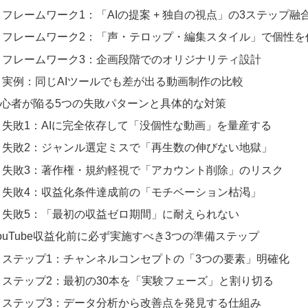
フレームワーク1：「AIの提案 + 独自の視点」の3ステップ融
フレームワーク2：「声・テロップ・編集スタイル」で個性を
フレームワーク3：企画段階でのオリジナリティ設計
実例：同じAIツールでも差が出る動画制作の比較
心者が陥る5つの失敗パターンと具体的な対策
失敗1：AIに完全依存して「没個性な動画」を量産する
失敗2：ジャンル選定ミスで「再生数の伸びない地獄」
失敗3：著作権・規約軽視で「アカウント削除」のリスク
失敗4：収益化条件達成前の「モチベーション枯渇」
失敗5：「最初の収益ゼロ期間」に耐えられない
ouTube収益化前に必ず実施すべき3つの準備ステップ
ステップ1：チャンネルコンセプトの「3つの要素」明確化
ステップ2：最初の30本を「実験フェーズ」と割り切る
ステップ3：データ分析から改善点を発見する仕組み