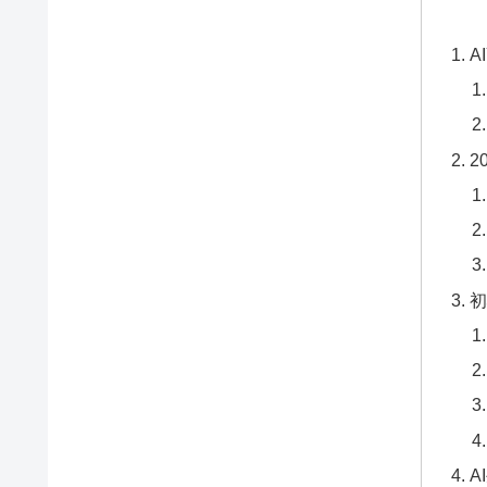
A
2
初
A