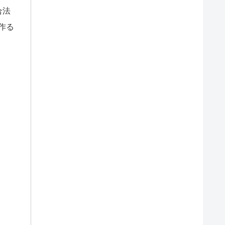
合法
作る