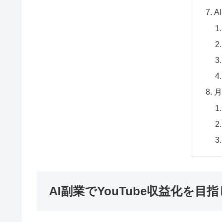
A
月
AI副業でYouTube収益化を